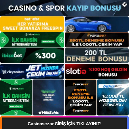
×
Casinosezar GİRİŞ İÇİN TIKLAYINIZ!