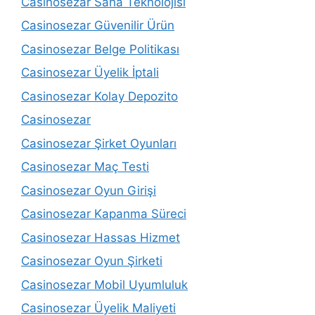
Casinosezar Saha Teknolojisi
Casinosezar Güvenilir Ürün
Casinosezar Belge Politikası
Casinosezar Üyelik İptali
Casinosezar Kolay Depozito
Casinosezar
Casinosezar Şirket Oyunları
Casinosezar Maç Testi
Casinosezar Oyun Girişi
Casinosezar Kapanma Süreci
Casinosezar Hassas Hizmet
Casinosezar Oyun Şirketi
Casinosezar Mobil Uyumluluk
Casinosezar Üyelik Maliyeti