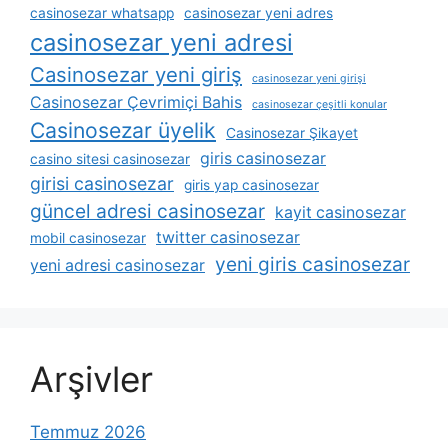
casinosezar whatsapp
casinosezar yeni adres
casinosezar yeni adresi
Casinosezar yeni giriş
casinosezar yeni girişi
Casinosezar Çevrimiçi Bahis
casinosezar çeşitli konular
Casinosezar üyelik
Casinosezar Şikayet
giris casinosezar
casino sitesi casinosezar
girisi casinosezar
giris yap casinosezar
güncel adresi casinosezar
kayit casinosezar
twitter casinosezar
mobil casinosezar
yeni giris casinosezar
yeni adresi casinosezar
Arşivler
Temmuz 2026