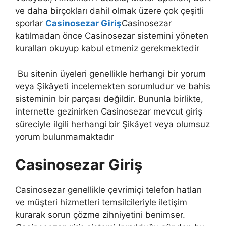
ve daha birçokları dahil olmak üzere çok çeşitli
sporlar
Casinosezar Giriş
Casinosezar
katılmadan önce Casinosezar sistemini yöneten
kuralları okuyup kabul etmeniz gerekmektedir
Bu sitenin üyeleri genellikle herhangi bir yorum
veya Şikâyeti incelemekten sorumludur ve bahis
sisteminin bir parçası değildir. Bununla birlikte,
internette gezinirken Casinosezar mevcut giriş
süreciyle ilgili herhangi bir Şikâyet veya olumsuz
yorum bulunmamaktadır
Casinosezar Giriş
Casinosezar genellikle çevrimiçi telefon hatları
ve müşteri hizmetleri temsilcileriyle iletişim
kurarak sorun çözme zihniyetini benimser.