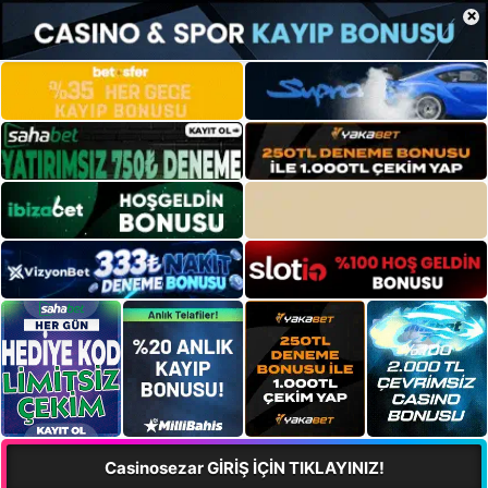
×
Casinosezar GİRİŞ İÇİN TIKLAYINIZ!