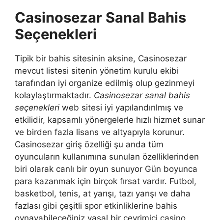
Casinosezar Sanal Bahis
Seçenekleri
Tipik bir bahis sitesinin aksine, Casinosezar
mevcut listesi sitenin yönetim kurulu ekibi
tarafından iyi organize edilmiş olup gezinmeyi
kolaylaştırmaktadır.
Casinosezar sanal bahis
seçenekleri
web sitesi iyi yapılandırılmış ve
etkilidir, kapsamlı yönergelerle hızlı hizmet sunar
ve birden fazla lisans ve altyapıyla korunur.
Casinosezar giriş özelliği şu anda tüm
oyuncuların kullanımına sunulan özelliklerinden
biri olarak canlı bir oyun sunuyor Gün boyunca
para kazanmak için birçok fırsat vardır. Futbol, ​​
basketbol, ​​tenis, at yarışı, tazı yarışı ve daha
fazlası gibi çeşitli spor etkinliklerine bahis
oynayabileceğiniz yasal bir çevrimiçi casino