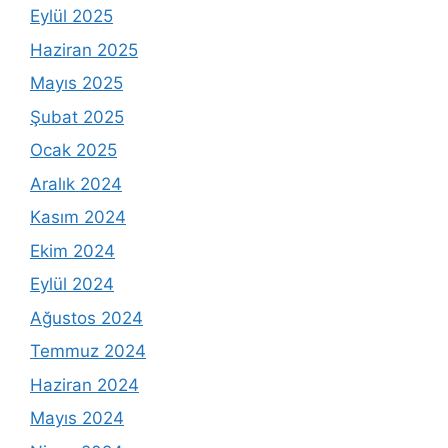
Eylül 2025
Haziran 2025
Mayıs 2025
Şubat 2025
Ocak 2025
Aralık 2024
Kasım 2024
Ekim 2024
Eylül 2024
Ağustos 2024
Temmuz 2024
Haziran 2024
Mayıs 2024