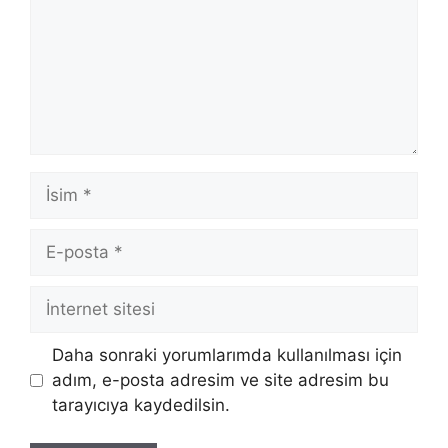
İsim
E-
posta
İnternet
sitesi
Daha sonraki yorumlarımda kullanılması için
adım, e-posta adresim ve site adresim bu
tarayıcıya kaydedilsin.