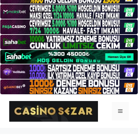
İçeriğe
atla
Menü