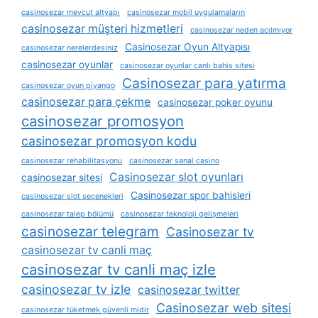
casinosezar mevcut altyapı
casinosezar mobil uygulamaların
casinosezar müşteri hizmetleri
casinosezar neden açılmıyor
Casinosezar Oyun Altyapısı
casinosezar nerelerdesiniz
casinosezar oyunlar
casinosezar oyunlar canlı bahis sitesi
Casinosezar para yatırma
casinosezar oyun piyango
casinosezar para çekme
casinosezar poker oyunu
casinosezar promosyon
casinosezar promosyon kodu
casinosezar rehabilitasyonu
casinosezar sanal casino
Casinosezar slot oyunları
casinosezar sitesi
Casinosezar spor bahisleri
casinosezar slot seçenekleri
casinosezar talep bölümü
casinosezar teknoloji gelişmeleri
casinosezar telegram
Casinosezar tv
casinosezar tv canli maç
casinosezar tv canli maç izle
casinosezar tv izle
casinosezar twitter
Casinosezar web sitesi
casinosezar tüketmek güvenli midir