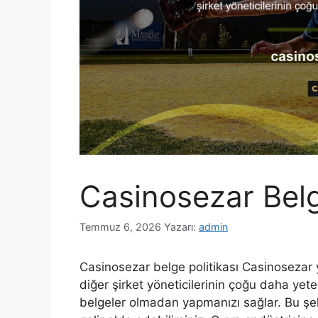
Casinosezar Belg
Temmuz 6, 2026
Yazarı:
admin
Casinosezar belge politikası Casinosezar 
diğer şirket yöneticilerinin çoğu daha yeten
belgeler olmadan yapmanızı sağlar. Bu şek