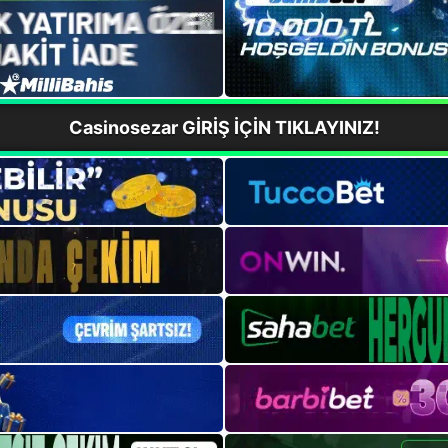
Casinosezar GİRİŞ İÇİN TIKLAYINIZ!