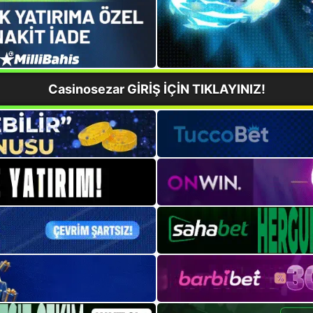
Casinosezar GİRİŞ İÇİN TIKLAYINIZ!