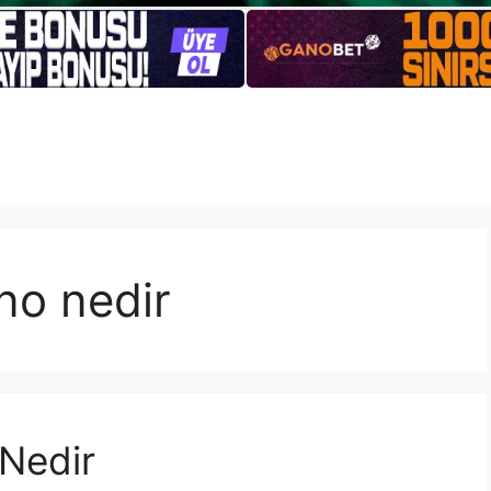
no nedir
Nedir