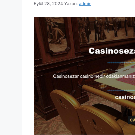
Eylül 28, 2024
Yazarı:
admin