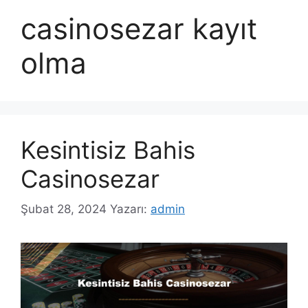
casinosezar kayıt
olma
Kesintisiz Bahis
Casinosezar
Şubat 28, 2024
Yazarı:
admin