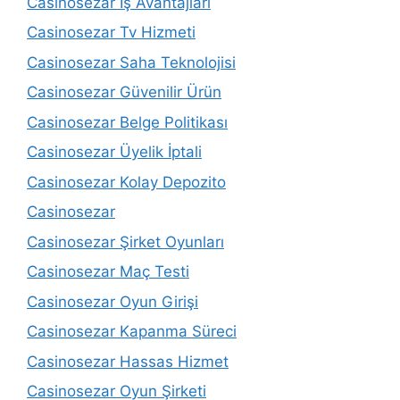
Casinosezar İş Avantajları
Casinosezar Tv Hizmeti
Casinosezar Saha Teknolojisi
Casinosezar Güvenilir Ürün
Casinosezar Belge Politikası
Casinosezar Üyelik İptali
Casinosezar Kolay Depozito
Casinosezar
Casinosezar Şirket Oyunları
Casinosezar Maç Testi
Casinosezar Oyun Girişi
Casinosezar Kapanma Süreci
Casinosezar Hassas Hizmet
Casinosezar Oyun Şirketi