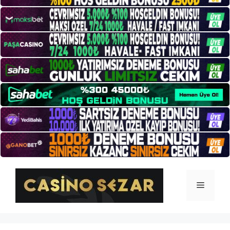
İçeriğe
atla
Menü