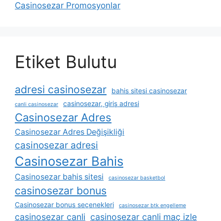
Casinosezar Promosyonlar
Etiket Bulutu
adresi casinosezar
bahis sitesi casinosezar
casinosezar, giriş adresi
canli casinosezar
Casinosezar Adres
Casinosezar Adres Değişikliği
casinosezar adresi
Casinosezar Bahis
Casinosezar bahis sitesi
casinosezar basketbol
casinosezar bonus
Casinosezar bonus seçenekleri
casinosezar btk engelleme
casinosezar canli
casinosezar canli maç izle