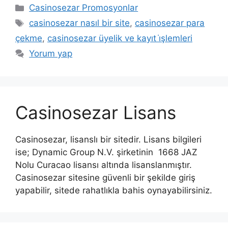
Kategoriler
Casinosezar Promosyonlar
Etiketler
casinosezar nasıl bir site
,
casinosezar para
çekme
,
casinosezar üyelik ve kayıt i̇şlemleri
Yorum yap
Casinosezar Lisans
Casinosezar, lisanslı bir sitedir. Lisans bilgileri
ise; Dynamic Group N.V. şirketinin 1668 JAZ
Nolu Curacao lisansı altında lisanslanmıştır.
Casinosezar sitesine güvenli bir şekilde giriş
yapabilir, sitede rahatlıkla bahis oynayabilirsiniz.