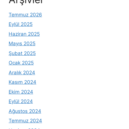
Temmuz 2026
Eylül 2025
Haziran 2025
Mayıs 2025
Şubat 2025
Ocak 2025
Aralık 2024
Kasım 2024
Ekim 2024
Eylül 2024
Ağustos 2024
Temmuz 2024