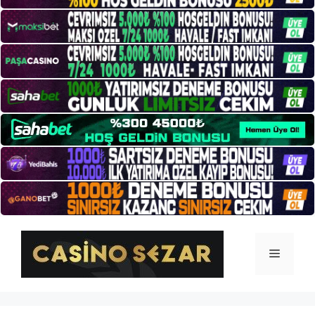
İçeriğe
atla
Menü