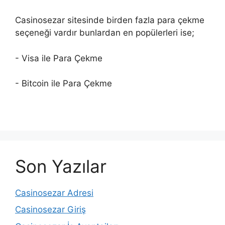
Casinosezar sitesinde birden fazla para çekme
seçeneği vardır bunlardan en popülerleri ise;
- Visa ile Para Çekme
- Bitcoin ile Para Çekme
Son Yazılar
Casinosezar Adresi
Casinosezar Giriş