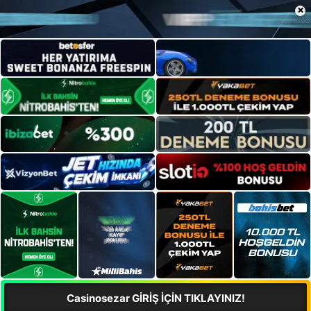
×
Casinosezar GİRİŞ İÇİN TIKLAYINIZ!