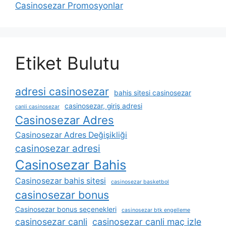
Casinosezar Promosyonlar
Etiket Bulutu
adresi casinosezar
bahis sitesi casinosezar
casinosezar, giriş adresi
canli casinosezar
Casinosezar Adres
Casinosezar Adres Değişikliği
casinosezar adresi
Casinosezar Bahis
Casinosezar bahis sitesi
casinosezar basketbol
casinosezar bonus
Casinosezar bonus seçenekleri
casinosezar btk engelleme
casinosezar canli
casinosezar canli maç izle