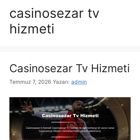
casinosezar tv
hizmeti
Casinosezar Tv Hizmeti
Temmuz 7, 2026
Yazarı:
admin