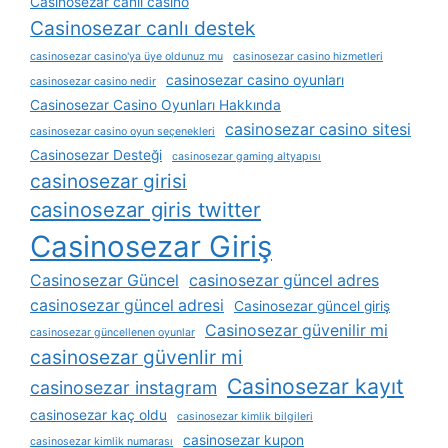
Casinosezar canlı casino
Casinosezar canlı destek
casinosezar casino'ya üye oldunuz mu
casinosezar casino hizmetleri
casinosezar casino oyunları
casinosezar casino nedir
Casinosezar Casino Oyunları Hakkında
casinosezar casino sitesi
casinosezar casino oyun seçenekleri
Casinosezar Desteği
casinosezar gaming altyapısı
casinosezar girisi
casinosezar giris twitter
Casinosezar Giriş
Casinosezar Güncel
casinosezar güncel adres
casinosezar güncel adresi
Casinosezar güncel giriş
Casinosezar güvenilir mi
casinosezar güncellenen oyunlar
casinosezar güvenlir mi
Casinosezar kayıt
casinosezar instagram
casinosezar kaç oldu
casinosezar kimlik bilgileri
casinosezar kupon
casinosezar kimlik numarası