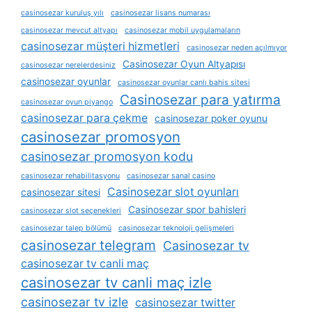
casinosezar kuruluş yılı
casinosezar lisans numarası
casinosezar mevcut altyapı
casinosezar mobil uygulamaların
casinosezar müşteri hizmetleri
casinosezar neden açılmıyor
Casinosezar Oyun Altyapısı
casinosezar nerelerdesiniz
casinosezar oyunlar
casinosezar oyunlar canlı bahis sitesi
Casinosezar para yatırma
casinosezar oyun piyango
casinosezar para çekme
casinosezar poker oyunu
casinosezar promosyon
casinosezar promosyon kodu
casinosezar rehabilitasyonu
casinosezar sanal casino
Casinosezar slot oyunları
casinosezar sitesi
Casinosezar spor bahisleri
casinosezar slot seçenekleri
casinosezar talep bölümü
casinosezar teknoloji gelişmeleri
casinosezar telegram
Casinosezar tv
casinosezar tv canli maç
casinosezar tv canli maç izle
casinosezar tv izle
casinosezar twitter