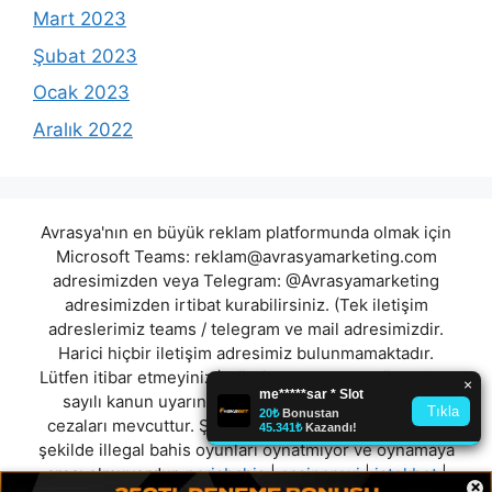
Mart 2023
Şubat 2023
Ocak 2023
Aralık 2022
Avrasya'nın en büyük reklam platformunda olmak için
Microsoft Teams:
reklam@avrasyamarketing.com
adresimizden veya Telegram: @Avrasyamarketing
adresimizden irtibat kurabilirsiniz. (Tek iletişim
adreslerimiz teams / telegram ve mail adresimizdir.
Harici hiçbir iletişim adresimiz bulunmamaktadır.
Lütfen itibar etmeyiniz.) Türkiye yasalarına göre 7258
sayılı kanun uyarınca yasa dışı bahis oynamanın
cezaları mevcuttur. Şu an bulunduğunuz site hiç bir
şekilde illegal bahis oyunları oynatmıyor ve oynamaya
aracı olmuyordur.
parisbahis
|
casinoroxi
|
istekbet
|
×