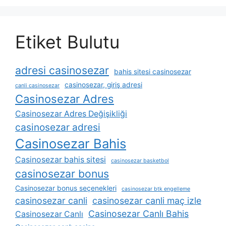
Etiket Bulutu
adresi casinosezar
bahis sitesi casinosezar
casinosezar, giriş adresi
canli casinosezar
Casinosezar Adres
Casinosezar Adres Değişikliği
casinosezar adresi
Casinosezar Bahis
Casinosezar bahis sitesi
casinosezar basketbol
casinosezar bonus
Casinosezar bonus seçenekleri
casinosezar btk engelleme
casinosezar canli
casinosezar canli maç izle
Casinosezar Canlı Bahis
Casinosezar Canlı