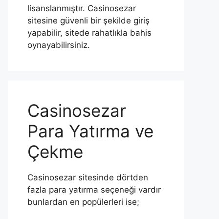
lisanslanmıştır. Casinosezar
sitesine güvenli bir şekilde giriş
yapabilir, sitede rahatlıkla bahis
oynayabilirsiniz.
Casinosezar
Para Yatırma ve
Çekme
Casinosezar sitesinde dörtden
fazla para yatırma seçeneği vardır
bunlardan en popülerleri ise;