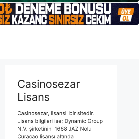
Casinosezar
Lisans
Casinosezar, lisanslı bir sitedir.
Lisans bilgileri ise; Dynamic Group
N.V. şirketinin 1668 JAZ Nolu
Curacao lisansı altında