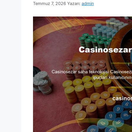
Temmuz 7, 2026
Yazarı:
admin