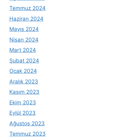
Temmuz 2024
Haziran 2024
Mayıs 2024
Nisan 2024
Mart 2024
Şubat 2024
Ocak 2024
Aralık 2023
Kasım 2023
Ekim 2023
Eylül 2023
Ağustos 2023
Temmuz 2023