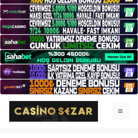
İçeriğe
atla
Menü