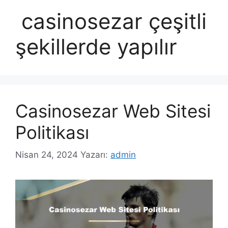
casinosezar çeşitli
şekillerde yapılır
Casinosezar Web Sitesi
Politikası
Nisan 24, 2024
Yazarı:
admin