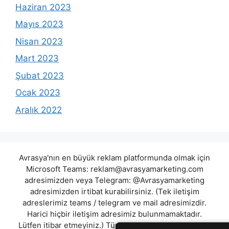
Haziran 2023
Mayıs 2023
Nisan 2023
Mart 2023
Şubat 2023
Ocak 2023
Aralık 2022
Avrasya'nın en büyük reklam platformunda olmak için
Microsoft Teams:
reklam@avrasyamarketing.com
adresimizden veya Telegram: @Avrasyamarketing
adresimizden irtibat kurabilirsiniz. (Tek iletişim
adreslerimiz teams / telegram ve mail adresimizdir.
Harici hiçbir iletişim adresimiz bulunmamaktadır.
Lütfen itibar etmeyiniz.) Türkiye yasalarına göre 7258