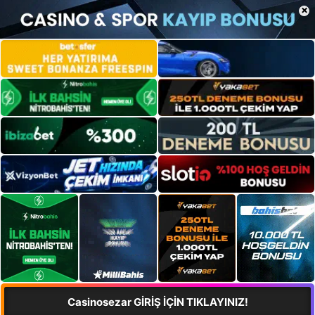
×
Casinosezar GİRİŞ İÇİN TIKLAYINIZ!