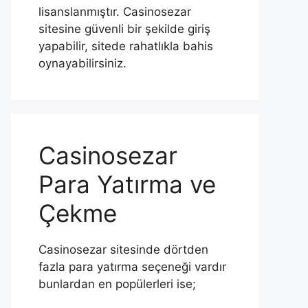
lisanslanmıştır. Casinosezar
sitesine güvenli bir şekilde giriş
yapabilir, sitede rahatlıkla bahis
oynayabilirsiniz.
Casinosezar
Para Yatırma ve
Çekme
Casinosezar sitesinde dörtden
fazla para yatırma seçeneği vardır
bunlardan en popülerleri ise;