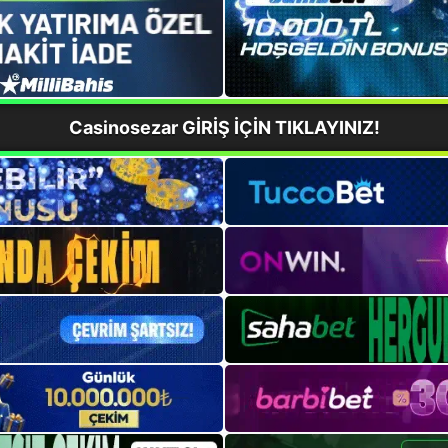
Casinosezar GİRİŞ İÇİN TIKLAYINIZ!