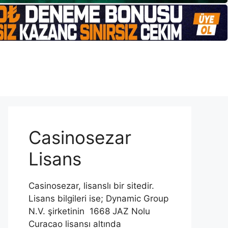
Casinosezar
Lisans
Casinosezar, lisanslı bir sitedir.
Lisans bilgileri ise; Dynamic Group
N.V. şirketinin 1668 JAZ Nolu
Curacao lisansı altında