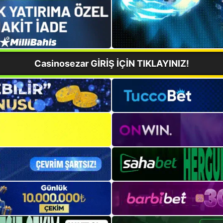
Casinosezar GİRİŞ İÇİN TIKLAYINIZ!