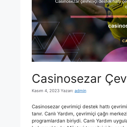
Casinosezar Çevr
Kasım 4, 2023
Yazarı:
admin
Casinosezar çevrimiçi destek hattı çevri
tanır. Canlı Yardım, çevrimiçi çağrı merkezi 
programlardan biriydi. Canlı Yardım uygu