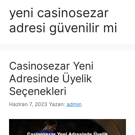
yeni casinosezar
adresi güvenilir mi
Casinosezar Yeni
Adresinde Üyelik
Seçenekleri
Haziran 7, 2023
Yazarı:
admin