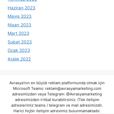
Haziran 2023
Mayıs 2023
Nisan 2023
Mart 2023
Şubat 2023
Ocak 2023
Aralık 2022
Avrasya'nın en büyük reklam platformunda olmak için
Microsoft Teams:
reklam@avrasyamarketing.com
adresimizden veya Telegram: @Avrasyamarketing
adresimizden irtibat kurabilirsiniz. (Tek iletişim
adreslerimiz teams / telegram ve mail adresimizdir.
Harici hiçbir iletişim adresimiz bulunmamaktadır.