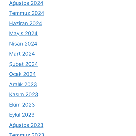
Ağustos 2024
Temmuz 2024
Haziran 2024
Mayıs 2024
Nisan 2024
Mart 2024
Şubat 2024
Ocak 2024
Aralık 2023
Kasım 2023
Ekim 2023
Eylül 2023
Ağustos 2023
Temmuz 2023