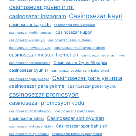
casinosezar güvenlir mi
Casinosezar kayıt
casinosezar instagram
casinosezar kaç oldu
casinosezar kimlik bilgileri
casinosezar kupon
casinosezar kimlik numarası
casinosezar kuruluş yılı
casinosezar lisans numarası
casinosezar mevcut altyapı
casinosezar mobil uygulamaların
casinosezar müşteri hizmetleri
casinosezar neden açılmıyor
Casinosezar Oyun Altyapısı
casinosezar nerelerdesiniz
casinosezar oyunlar
casinosezar oyunlar canlı bahis sitesi
Casinosezar para yatırma
casinosezar oyun piyango
casinosezar para çekme
casinosezar poker oyunu
casinosezar promosyon
casinosezar promosyon kodu
casinosezar rehabilitasyonu
casinosezar sanal casino
Casinosezar slot oyunları
casinosezar sitesi
Casinosezar spor bahisleri
casinosezar slot seçenekleri
casinosezar talep bölümü
casinosezar teknoloji gelişmeleri