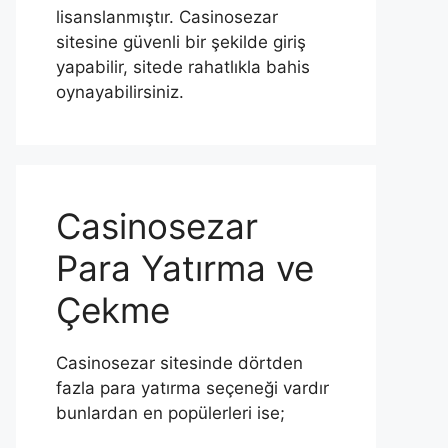
lisanslanmıştır. Casinosezar
sitesine güvenli bir şekilde giriş
yapabilir, sitede rahatlıkla bahis
oynayabilirsiniz.
Casinosezar
Para Yatırma ve
Çekme
Casinosezar sitesinde dörtden
fazla para yatırma seçeneği vardır
bunlardan en popülerleri ise;